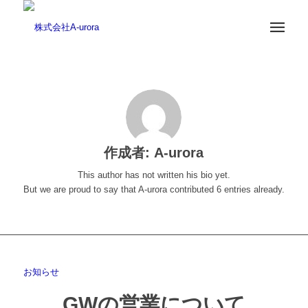
作成者:
A-urora
This author has not written his bio yet.
But we are proud to say that
A-urora
contributed 6 entries already.
お知らせ
GWの営業について